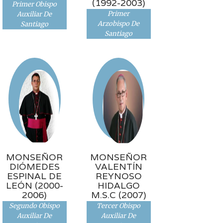
(1992-2003)
Primer Obispo
Primer
Auxiliar De
Arzobispo De
Santiago
Santiago
MONSEÑOR
MONSEÑOR
DIÓMEDES
VALENTÍN
ESPINAL DE
REYNOSO
LEÓN (2000-
HIDALGO
2006)
M.S.C (2007)
Segundo Obispo
Tercer Obispo
Auxiliar De
Auxiliar De