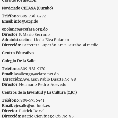
Casa de formación
Noviciado CEFASA (Gurabo)
Teléfono
: 809-736-8272
Email:
info@.org.do
epolanco@cefasa.org.do
Director:
P. Mario Serrano
Administración:
Licda Elva Polanco
Dirección:
Carretera Luperón Km 5 Gurabo, al medio
Centro Educativo
Colegio De la Salle
Teléfono:
809-581-9170
Email:
lasallestgo@claro.net.do
Dirección:
Ave. Juan Pablo Duarte No. 88
Director:
Hermano Pedro Acevedo
Centros de la Juventud y La Cultura (C.JC.)
Teléfono
: 809-5756441
Email:
cjcsalle@outlook.es
Director:
Patrick Dorvil
Dirección:
Barrio Cien fuego C/5 No. 95