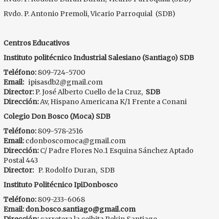
Rvdo. P. Antonio Premoli, Vicario Parroquial (SDB)
Centros Educativos
Instituto politécnico Industrial Salesiano (Santiago) SDB
Teléfono:
809-724-5700
Email:
ipisasdb2@gmail.com
Director:
P. José Alberto Cuello de la Cruz,
SDB
Dirección:
Av, Hispano Americana K/1 Frente a Conani
Colegio Don Bosco (Moca) SDB
Teléfono:
809-578-2516
Email:
cdonboscomoca@gmail.com
Dirección:
C/ Padre Flores No.1 Esquina Sánchez Aptado
Postal 443
Director:
P. Rodolfo Duran, SDB
Instituto Politécnico IpiDonbosco
Teléfono:
809-233-6068
Email:
don.bosco.santiago@gmail.com