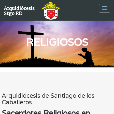
Arquidiócesis
Ver
Stgo RD
Men
RELIGIOSOS
Arquidiócesis de Santiago de los
Caballeros
Sacerdotes Religiosos en