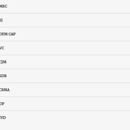
MSC
SJ
OFM CAP
VC
CJM
SDB
CSMA
OP
IVD