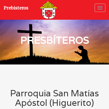
Prebisteros
Ver
Men
PRESBÍTEROS
Parroquia San Matías
Apóstol (Higuerito)